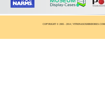
COPYRIGHT © 2005 - 2014 | VITRINASEXHIBIDORES.CO